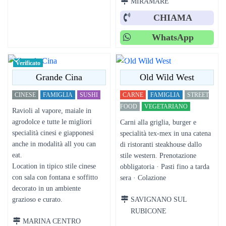
MIRAMARE
CHIAMA
WhatsApp
Verificato
Grande Cina
Old Wild West
CINESE
FAMIGLIA
SUSHI
CARNE
FAMIGLIA
STREET
FOOD
VEGETARIANO
Ravioli al vapore, maiale in
agrodolce e tutte le migliori
Carni alla griglia, burger e
specialità cinesi e giapponesi
specialità tex-mex in una catena
anche in modalità all you can
di ristoranti steakhouse dallo
eat.
stile western. Prenotazione
Location in tipico stile cinese
obbligatoria · Pasti fino a tarda
con sala con fontana e soffitto
sera · Colazione
decorato in un ambiente
SAVIGNANO SUL
grazioso e curato.
RUBICONE
MARINA CENTRO