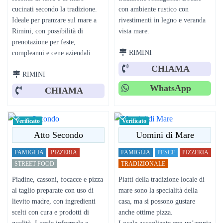
cucinati secondo la tradizione.
con ambiente rustico con
Ideale per pranzare sul mare a
rivestimenti in legno e veranda
Rimini, con possibilità di
vista mare.
prenotazione per feste,
RIMINI
compleanni e cene aziendali.
CHIAMA
RIMINI
WhatsApp
CHIAMA
Verificato
Verificato
Atto Secondo
Uomini di Mare
FAMIGLIA
PIZZERIA
FAMIGLIA
PESCE
PIZZERIA
STREET FOOD
TRADIZIONALE
Piadine, cassoni, focacce e pizza
Piatti della tradizione locale di
al taglio preparate con uso di
mare sono la specialità della
lievito madre, con ingredienti
casa, ma si possono gustare
scelti con cura e prodotti di
anche ottime pizza.
qualità. Locale informale e
Locale accogliente con un’ampia