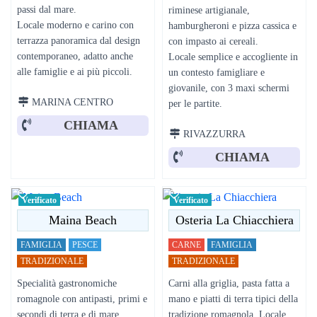
passi dal mare.
riminese artigianale,
Locale moderno e carino con
hamburgheroni e pizza cassica e
terrazza panoramica dal design
con impasto ai cereali.
contemporaneo, adatto anche
Locale semplice e accogliente in
alle famiglie e ai più piccoli.
un contesto famigliare e
giovanile, con 3 maxi schermi
MARINA CENTRO
per le partite.
CHIAMA
RIVAZZURRA
CHIAMA
Verificato
Verificato
Maina Beach
Osteria La Chiacchiera
FAMIGLIA
PESCE
CARNE
FAMIGLIA
TRADIZIONALE
TRADIZIONALE
Specialità gastronomiche
Carni alla griglia, pasta fatta a
romagnole con antipasti, primi e
mano e piatti di terra tipici della
secondi di terra e di mare
tradizione romagnola. Locale