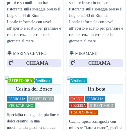
primi e secondi in un bar-
sempre fresco in un bar-
ristorante sulla spiaggia presso il
ristorante sulla spiaggia presso il
Bagno n.44 di Rimini.
Bagno n.143 di Rimini.
Locale informale con tavoli
Locale informale con tavoli
all’aperto e adatto per pranzare e
all’aperto e adatto per pranzare e
cenare senza interropere la
cenare senza interropere la
giornata al mare.
giornata al mare.
MARINA CENTRO
MIRAMARE
CHIAMA
CHIAMA
APERTO ORA
Verificato
Verificato
Casina del Bosco
Tin Bota
FAMIGLIA
STREET FOOD
CARNE
FAMIGLIA
VEGETARIANO
PIZZERIA
STREET FOOD
TRADIZIONALE
Specialità romagnole, piadine e
dolci creativi in una
Cucina tipica romagnola con
movimentata piadineria a due
minestre “fatte a mano”, piadina