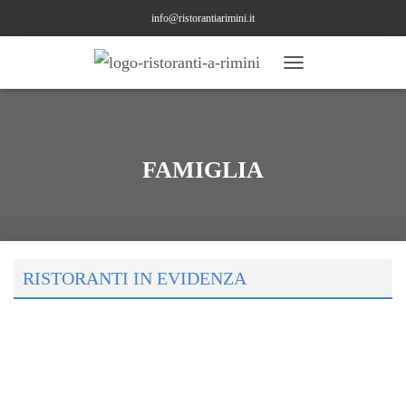
info@ristorantiarimini.it
NAVIGAZIONE
TOGGLE
FAMIGLIA
RISTORANTI IN EVIDENZA
CARNE
Osteria La Chiacchiera