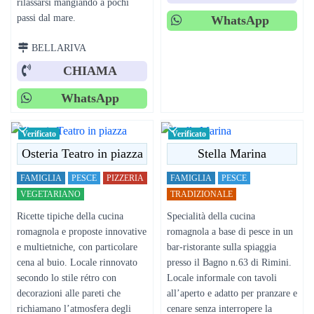
rilassarsi mangiando a pochi
passi dal mare.
WhatsApp
BELLARIVA
CHIAMA
WhatsApp
Verificato
Verificato
Osteria Teatro in piazza
Stella Marina
FAMIGLIA
PESCE
PIZZERIA
FAMIGLIA
PESCE
VEGETARIANO
TRADIZIONALE
Ricette tipiche della cucina
Specialità della cucina
romagnola e proposte innovative
romagnola a base di pesce in un
e multietniche, con particolare
bar-ristorante sulla spiaggia
cena al buio. Locale rinnovato
presso il Bagno n.63 di Rimini.
secondo lo stile rétro con
Locale informale con tavoli
decorazioni alle pareti che
all’aperto e adatto per pranzare e
richiamano l’atmosfera degli
cenare senza interropere la