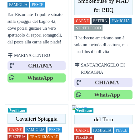
Smokehouse by MAD
FAMIGLIA
PESCE
for BBQ
Bar Ristorante Tripoli è situato
CARNE
ESTERA
FAMIGLIA
sulla spiaggia del bagno 42,
dove potrai gustare un vero
STREET FOOD
spettacolo di sapori romagnoli,
Il barbecue americano non è
dal pesce alla carne alle piade!
solo un metodo di cottura, ma
una filosofia di vita.
MARINA CENTRO
SANTARCANGELO DI
CHIAMA
ROMAGNA
WhatsApp
CHIAMA
WhatsApp
Verificato
Verificato
Cavalieri Spiaggia
del Toro
CARNE
FAMIGLIA
PESCE
CARNE
FAMIGLIA
PESCE
PIZZERIA
TRADIZIONALE
PIZZERIA