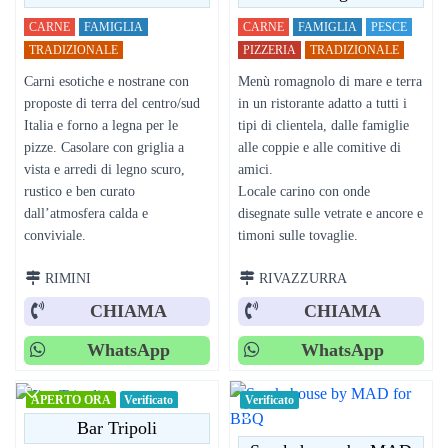
CARNE
FAMIGLIA
CARNE
FAMIGLIA
PESCE
TRADIZIONALE
PIZZERIA
TRADIZIONALE
Carni esotiche e nostrane con
Menù romagnolo di mare e terra
proposte di terra del centro/sud
in un ristorante adatto a tutti i
Italia e forno a legna per le
tipi di clientela, dalle famiglie
pizze. Casolare con griglia a
alle coppie e alle comitive di
vista e arredi di legno scuro,
amici.
rustico e ben curato
Locale carino con onde
dall’atmosfera calda e
disegnate sulle vetrate e ancore e
conviviale.
timoni sulle tovaglie.
RIMINI
RIVAZZURRA
CHIAMA
CHIAMA
WhatsApp
WhatsApp
APERTO ORA
Verificato
Verificato
Bar Tripoli