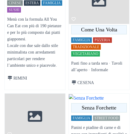
CINESE
ESTERA
FAMIGLIA
SUSHI
Menù con la formula All You
Can Eat con più di 190 pietanze
Come Una Volta
e per lo più composto dai piatti
giapponesi.
FAMIGLIA
PIZZERIA
Locale con due sale dallo stile
TRADIZIONALE
minimalista con arredamenti
VEGETARIANO
particolari per rendere
Pasti fino a tarda sera · Tavoli
l’ambiente unico e piacevole.
all’aperto · Informale
RIMINI
CESENA
Senza Forchette
FAMIGLIA
STREET FOOD
Panini e piadine di carne e di
pesce con ingredienti di qualità e