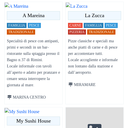
A Mareina
La Zucca
FAMIGLIA
PESCE
CARNE
FAMIGLIA
PESCE
TRADIZIONALE
PIZZERIA
TRADIZIONALE
Specialità di pesce con antipasti,
Pizze classiche e speciali ma
primi e secondi in un bar-
anche piatti di carne e di pesce
ristorante sulla spiaggia presso il
per accontentare tutti.
Bagno n.37 di Rimini.
Locale accogliente e informale
Locale informale con tavoli
non lontano dalla stazione e
all’aperto e adatto per pranzare e
dall’aeroporto.
cenare senza interropere la
MIRAMARE
giornata al mare.
MARINA CENTRO
My Sushi House