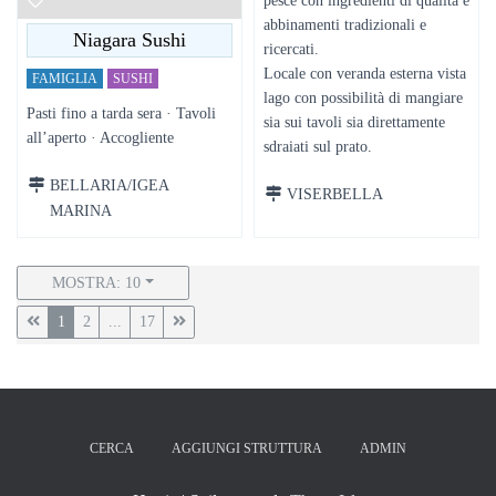
abbinamenti tradizionali e
Niagara Sushi
ricercati.
Locale con veranda esterna vista
FAMIGLIA
SUSHI
lago con possibilità di mangiare
Pasti fino a tarda sera · Tavoli
sia sui tavoli sia direttamente
all’aperto · Accogliente
sdraiati sul prato.
BELLARIA/IGEA
VISERBELLA
MARINA
MOSTRA: 10
1
2
...
17
CERCA
AGGIUNGI STRUTTURA
ADMIN