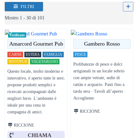
FILTRI
Mostro 1 - 30 di 101
Verificato
Amarcord Gourmet Pub
Gambero Rosso
CARNE
ESTERA
FAMIGLIA
PESCE
RISTOPUB
VEGETARIANO
Prelibatezze di pesce e dolci
artigianali in un locale sobrio
Questo locale, molto moderno e
con ampie vetrate, sedie di
innovativo, è aperto tutte le sere;
rattàn e acquario. Pasti fino a
propone prodotti semplici e
tarda sera · Tavoli all’aperto ·
ricercati accompagnati dalle
Accogliente
migliori birre. L’ambiente è
ideale per una cena in
RICCIONE
compagnia di amici.
RICCIONE
CHIAMA