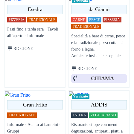
Verificato
Esedra
da Gianni
PIZZERIA
TRADIZIONALE
CARNE
PESCE
PIZZERIA
TRADIZIONALE
Pasti fino a tarda sera · Tavoli
all’aperto · Informale
Specialità a base di carne, pesce
e la tradizionale pizza cotta nel
RICCIONE
forno a legna.
Ambiente invitante e ospitale.
RICCIONE
CHIAMA
Verificato
Gran Fritto
ADDIS
TRADIZIONALE
ESTERA
VEGETARIANO
Informale · Adatto ai bambini ·
Ristorante etiope con menù
Gruppi
degustazioni, antipasti, piatti a