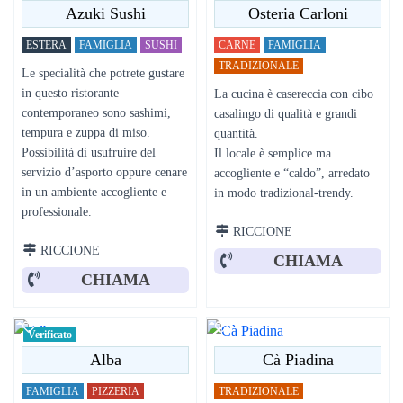
Azuki Sushi
Osteria Carloni
ESTERA
FAMIGLIA
SUSHI
CARNE
FAMIGLIA
TRADIZIONALE
Le specialità che potrete gustare
in questo ristorante
La cucina è casereccia con cibo
contemporaneo sono sashimi,
casalingo di qualità e grandi
tempura e zuppa di miso.
quantità.
Possibilità di usufruire del
Il locale è semplice ma
servizio d’asporto oppure cenare
accogliente e “caldo”, arredato
in un ambiente accogliente e
in modo tradizional-trendy.
professionale.
RICCIONE
RICCIONE
CHIAMA
CHIAMA
Verificato
Alba
Cà Piadina
FAMIGLIA
PIZZERIA
TRADIZIONALE