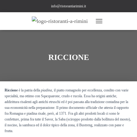
info@ristorantiarimini.it
NAVIGAZIONE
TOGGLE
RICCIONE
Riccione
è la patria della
piadina
, il piatto romagnolo per eccellenza, condito con varie
specialità, ma ottimo con Sqacquarone, crudo e rucola. Essa ha origini antiche,
addirittura risalenti agli antichi etruschi ed è poi passata alla tradizione contadina per la
sua economicità nella preparazione. Il primo documento ufficiale che attesta il rapporto
fra Romagna e piadina risale, però, al 1371. Fra gli altri prodotti locali ci sono le
confetture, prima fra tutte il Savor, la Saba (sciroppo prodotto dalla bollitura del mosto),
il nocino, la sambuca ed il dolce tipico della zona, il Bustreng, realizzato con pane e
frutta.