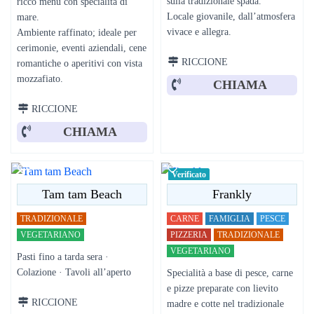
sulla tradizionale spada.
ricco menù con specialità di
Locale giovanile, dall’atmosfera
mare.
vivace e allegra.
Ambiente raffinato; ideale per
cerimonie, eventi aziendali, cene
RICCIONE
romantiche o aperitivi con vista
mozzafiato.
CHIAMA
RICCIONE
CHIAMA
Verificato
Tam tam Beach
Frankly
TRADIZIONALE
CARNE
FAMIGLIA
PESCE
VEGETARIANO
PIZZERIA
TRADIZIONALE
VEGETARIANO
Pasti fino a tarda sera ·
Colazione · Tavoli all’aperto
Specialità a base di pesce, carne
e pizze preparate con lievito
RICCIONE
madre e cotte nel tradizionale