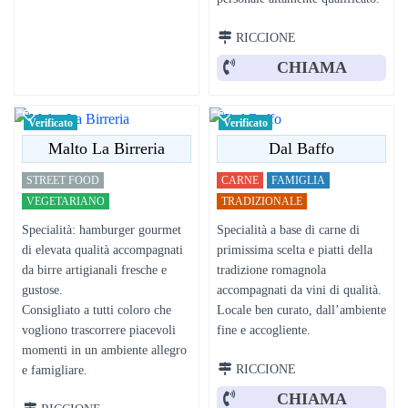
RICCIONE
CHIAMA
Verificato
Verificato
Malto La Birreria
Dal Baffo
STREET FOOD
CARNE
FAMIGLIA
VEGETARIANO
TRADIZIONALE
Specialità: hamburger gourmet
Specialità a base di carne di
di elevata qualità accompagnati
primissima scelta e piatti della
da birre artigianali fresche e
tradizione romagnola
gustose.
accompagnati da vini di qualità.
Consigliato a tutti coloro che
Locale ben curato, dall’ambiente
vogliono trascorrere piacevoli
fine e accogliente.
momenti in un ambiente allegro
RICCIONE
e famigliare.
CHIAMA