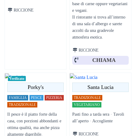
base di carne oppure vegetariani
RICCIONE
e vegani.
Il ristorante si trova all’interno
di una sala d’albergo e sarete
accolti da una gradevole
atmosfera esotica.
RICCIONE
CHIAMA
Verificato
Porky's
Santa Lucia
FAMIGLIA
PESCE
PIZZERIA
TRADIZIONALE
TRADIZIONALE
VEGETARIANO
Il pesce è il piatto forte della
Pasti fino a tarda sera · Tavoli
casa, con porzioni abbondanti e
all’aperto · Accogliente
ottima qualità, ma anche pizza
RICCIONE
altamente digeribile.