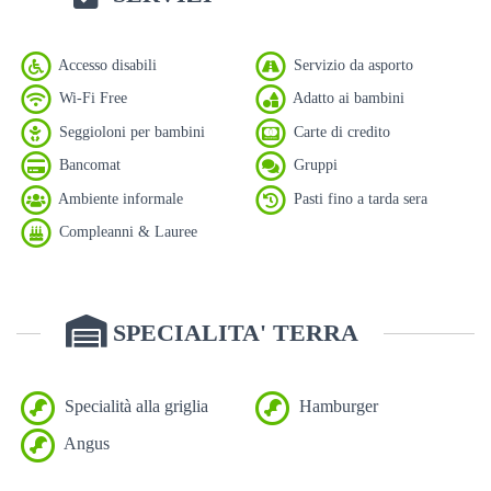
Accesso disabili
Servizio da asporto
Wi-Fi Free
Adatto ai bambini
Seggioloni per bambini
Carte di credito
Bancomat
Gruppi
Ambiente informale
Pasti fino a tarda sera
Compleanni & Lauree
SPECIALITA' TERRA
Specialità alla griglia
Hamburger
Angus