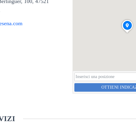
Berlinguer, 100, 47521
a
acesena.com
OTTIENI INDICA
VIZI