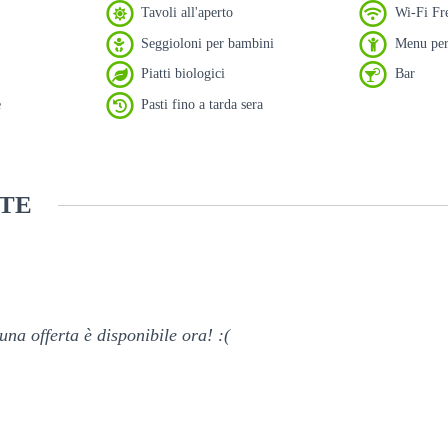
Tavoli all'aperto
Wi-Fi Fr
Seggioloni per bambini
Menu per
Piatti biologici
Bar
e
Pasti fino a tarda sera
TE
na offerta è disponibile ora! :(