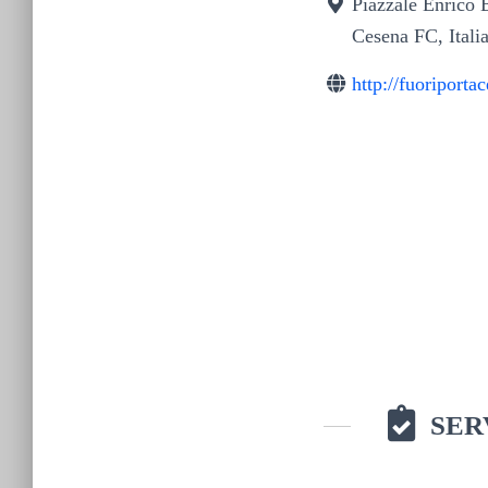
Piazzale Enrico 
Cesena FC, Itali
http://fuoriport
SER