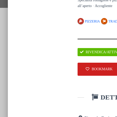
Specialità romagnole e pizz
all’aperto · Accogliente
PIZZERIA
TRAD
RIVENDICA/ATTI
BOOKMARK
DETT