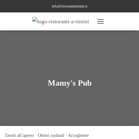
info@ristorantiarimini.it
N
A
V
I
G
A
Z
I
O
N
Mamy's Pub
E
T
O
G
G
L
E
Tavoli all’aperto · Ottimi cocktail · Accogliente