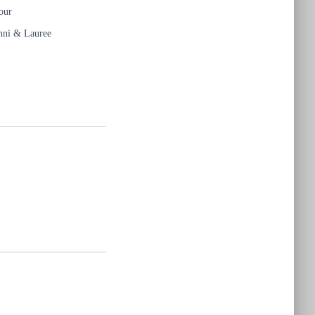
our
ni & Lauree