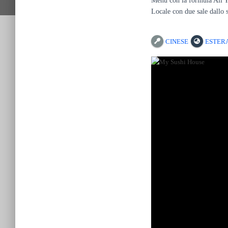
Menù con la formula All Yo
Locale con due sale dallo 
CINESE
ESTER