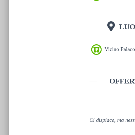
LUO
Vicino Palaco
OFFER
Ci dispiace, ma nessu