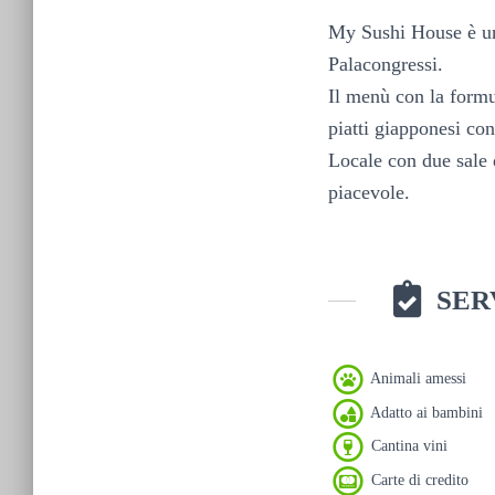
My Sushi House è un 
Palacongressi.
Il menù con la form
piatti giapponesi con
Locale con due sale 
piacevole.
SER
Animali amessi
Adatto ai bambini
Cantina vini
Carte di credito