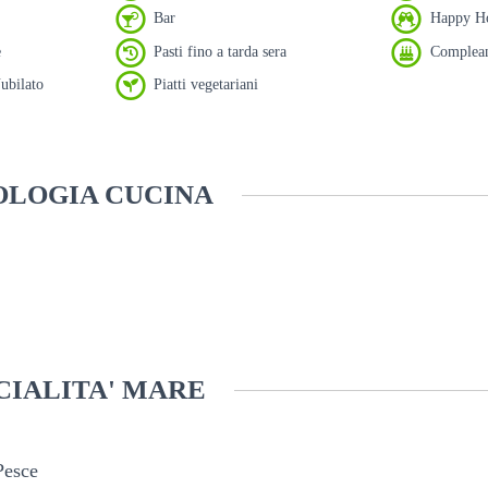
Bar
Happy H
e
Pasti fino a tarda sera
Complean
ubilato
Piatti vegetariani
OLOGIA CUCINA
CIALITA' MARE
Pesce