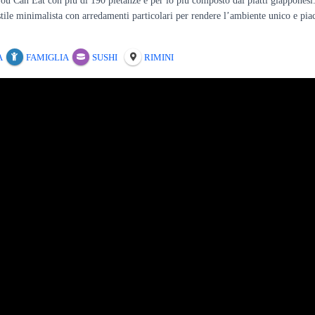
u Can Eat con più di 190 pietanze e per lo più composto dai piatti giapponesi
stile minimalista con arredamenti particolari per rendere l’ambiente unico e pia
A
FAMIGLIA
SUSHI
RIMINI