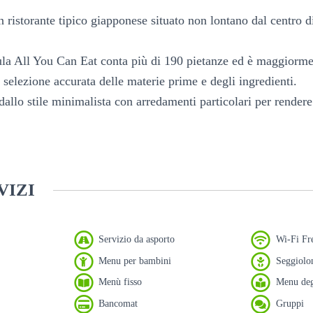
ristorante tipico giapponese situato non lontano dal centro d
ula All You Can Eat conta più di 190 pietanze ed è maggiorm
 selezione accurata delle materie prime e degli ingredienti.
dallo stile minimalista con arredamenti particolari per render
VIZI
Servizio da asporto
Wi-Fi Fr
Menu per bambini
Seggiolon
Menù fisso
Menu deg
Bancomat
Gruppi