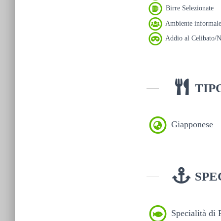
Birre Selezionate
Ambiente informal
Addio al Celibato/N
TIP
Giapponese
SPE
Specialità di 