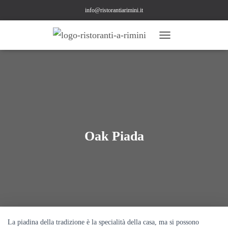
info@ristorantiarimini.it
N
A
V
I
G
A
Z
I
O
N
Oak Piada
E
T
O
G
G
L
E
La piadina della tradizione è la specialità della casa, ma si possono