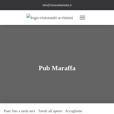
info@ristorantiarimini.it
N
A
V
I
G
A
Z
I
O
N
Pub Maraffa
E
T
O
G
G
L
E
Pasti fino a tarda sera · Tavoli all’aperto · Accogliente