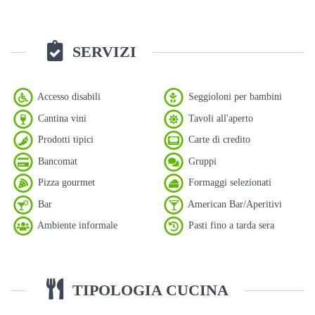
SERVIZI
Accesso disabili
Seggioloni per bambini
Cantina vini
Tavoli all'aperto
Prodotti tipici
Carte di credito
Bancomat
Gruppi
Pizza gourmet
Formaggi selezionati
Bar
American Bar/Aperitivi
Ambiente informale
Pasti fino a tarda sera
TIPOLOGIA CUCINA