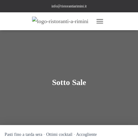
info@ristorantiarimini.it
N
A
V
I
G
A
Z
I
O
N
Sotto Sale
E
T
O
G
G
L
E
Pasti fino a tarda sera · Ottimi cocktail · Accogliente