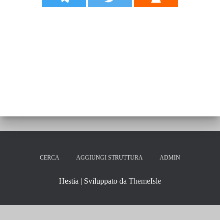
CERCA
AGGIUNGI STRUTTURA
ADMIN
Hestia | Sviluppato da
ThemeIsle
RISTORANTI A RIMINI
ideato e realizzato da
RISTO WEB Srl