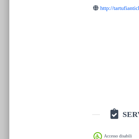
http://tartufiant
SER
Accesso disabili