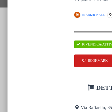
Accogliente · Informale ·
TRADIZIONALE
RIVENDICA/ATTI
BOOKMARK
DETT
Via Raffaello, 3