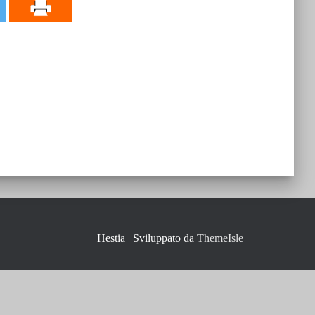
Hestia | Sviluppato da
ThemeIsle
457570408