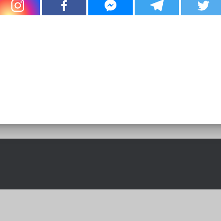
RISTORANTI A RIMINI
ideato e realizzato da
RISTO WEB Srl
nzo Gioberti, 9 - 47923 Rimini (RN) |
+39 377 39 11 200
|
info@ristorantiarimini.it
| P.IVA 04