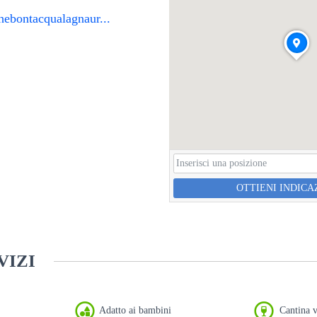
ichebontacqualagnaur...
OTTIENI INDICA
VIZI
Adatto ai bambini
Cantina v