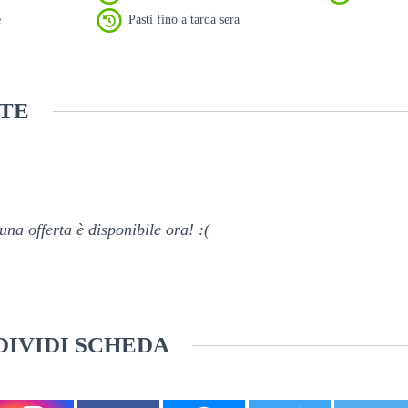
e
Pasti fino a tarda sera
TE
na offerta è disponibile ora! :(
IVIDI SCHEDA