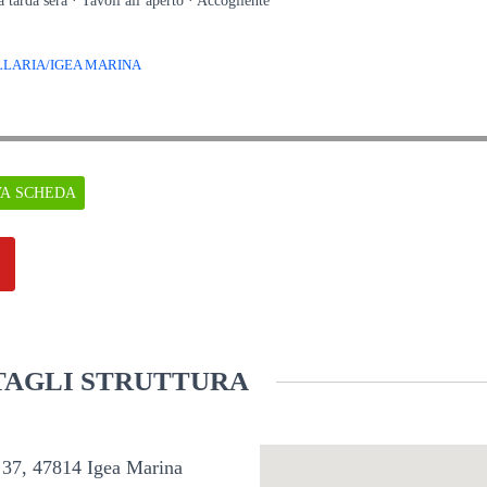
a tarda sera · Tavoli all’aperto · Accogliente
LLARIA/IGEA MARINA
VA SCHEDA
AGLI STRUTTURA
 37, 47814 Igea Marina