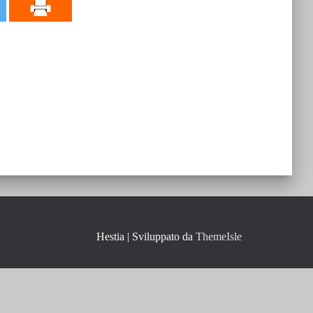
Hestia | Sviluppato da
ThemeIsle
457570408