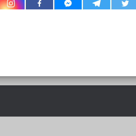
RISTORANTI A RIMINI
ideato e realizzato da
RISTO WEB Srl
nzo Gioberti, 9 - 47923 Rimini (RN) |
+39 377 39 11 200
|
info@ristorantiarimini.it
| P.IVA 04