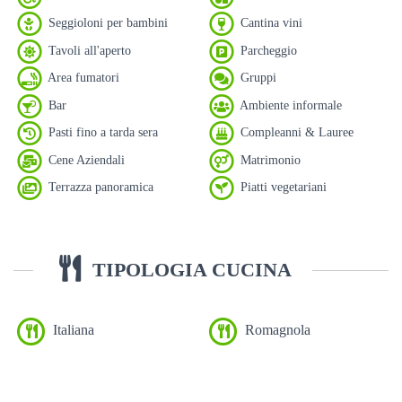
Seggioloni per bambini
Cantina vini
Tavoli all'aperto
Parcheggio
Area fumatori
Gruppi
Bar
Ambiente informale
Pasti fino a tarda sera
Compleanni & Lauree
Cene Aziendali
Matrimonio
Terrazza panoramica
Piatti vegetariani
TIPOLOGIA CUCINA
Italiana
Romagnola