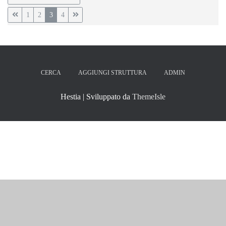
1
2
3
4
CERCA
AGGIUNGI STRUTTURA
ADMIN
Hestia | Sviluppato da
ThemeIsle
RISTORANTI A RIMINI
ideato e realizzato da
RISTO WEB Srl
Via Vincenzo Gioberti, 9 - 47923 Rimini (RN) |
+39 377 39 11 200
|
info@ristorantiarimini.it
| P.IVA 04457570408
Tutti i diritti riservati, é vietata la riproduzione.
PRIVACY & COOKIE INFO