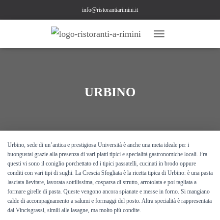
info@ristorantiarimini.it
NAVIGAZIONE
TOGGLE
URBINO
Urbino, sede di un’antica e prestigiosa Università è anche una meta ideale per i
buongustai grazie alla presenza di vari piatti tipici e specialità gastronomiche locali. Fra
questi vi sono il coniglio porchettato ed i tipici passatelli, cucinati in brodo oppure
conditi con vari tipi di sughi. La Crescia Sfogliata è la ricetta tipica di Urbino: è una pasta
lasciata lievitare, lavorata sottilissima, cosparsa di strutto, arrotolata e poi tagliata a
formare girelle di pasta. Queste vengono ancora spianate e messe in forno. Si mangiano
calde di accompagnamento a salumi e formaggi del posto. Altra specialità è rappresentata
dai Vincisgrassi, simili alle lasagne, ma molto più condite.