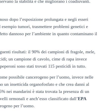
ervano la stabilità e che migliorano i coadiuvanti.
nnoso dopo l’esposizione prolungata e negli esseri
 esempio tumori, trasmettere problemi genetici e
fetto dannoso per l’ambiente in quanto contaminano il
enti risultati: il 90% dei campioni di fragole, mele,
icidi; un campione di cavolo, cime di rapa invece
eperoni sono stati trovati 115 pesticidi in tutto.
o come possibile cancerogeno per l’uomo, invece nelle
no un insetticida organofosfato e che crea danni al
5% nei mandarini è stata trovata la presenza di un
ivelli ormonali e anch’esso classificato dall’
EPA
rogeno per l’uomo.