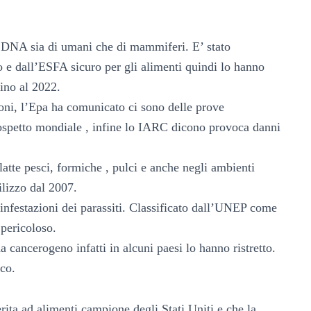
il DNA sia di umani che di mammiferi. E’ stato
 e dall’ESFA sicuro per gli alimenti quindi lo hanno
fino al 2022.
ioni, l’Epa ha comunicato ci sono delle prove
spetto mondiale , infine lo IARC dicono provoca danni
latte pesci, formiche , pulci e anche negli ambienti
ilizzo dal 2007.
r infestazioni dei parassiti. Classificato dall’UNEP come
pericoloso.
da cancerogeno infatti in alcuni paesi lo hanno ristretto.
co.
rita ad alimenti campione degli Stati Uniti e che la