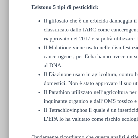
Esistono 5 tipi di pesticidici:
Il glifosato che è un erbicida danneggia 
classificato dallo IARC come cancerogeno
riapprovato nel 2017 e si potrà utilizzare 
Il Malatione viene usato nelle disinfestaz
cancerogene , per Echa hanno nvece un so
al DNA.
Il Diazinone usato in agricoltura, contro b
domestici. Non è stato approvato il suo ut
Il Parathion utilizzato nell’agricoltura pe
inquinante organico e dall’OMS tossico e 
Il Tetrachlovinphos il quale è un insettici
L’EPA lo ha valutato come rischio ecologi
Ovviamente ricordiamo che questa analisi è rife