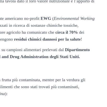
 tavola dato il loro valore nutrizionale e l’apporto di
nte americano no-profit
EWG
(
Environmental Working
zzati in ricerca di sostanze chimiche tossiche,
ttore agricolo ha comunicato che
circa il 70%
dei
ntengono
residui chimici dannosi per la salute
!
ata su campioni alimentari prelevati dal
Dipartimento
 and Drug Administration
degli Stati Uniti.
frutta più contaminata, mentre per la verdura gli
limenti che sono stati trovati più contaminati,
ina
)
: