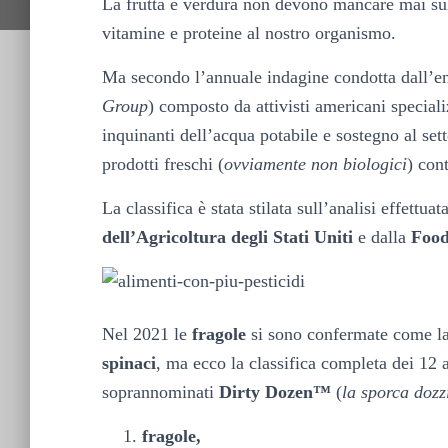
La frutta e verdura non devono mancare mai sulla
vitamine e proteine al nostro organismo.
Ma secondo l’annuale indagine condotta dall’e
Group
) composto da attivisti americani speciali
inquinanti dell’acqua potabile e sostegno al se
prodotti freschi (
ovviamente non biologici
) co
La classifica è stata stilata sull’analisi effettu
dell’Agricoltura degli Stati Uniti
e dalla
Food
Nel 2021 le
fragole
si sono confermate come la 
spinaci
, ma ecco la classifica completa dei 12 a
soprannominati
Dirty Dozen™
(
la sporca dozz
fragole,