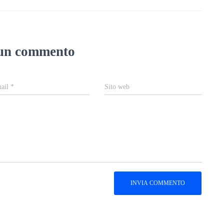
 un commento
ail
*
Sito web