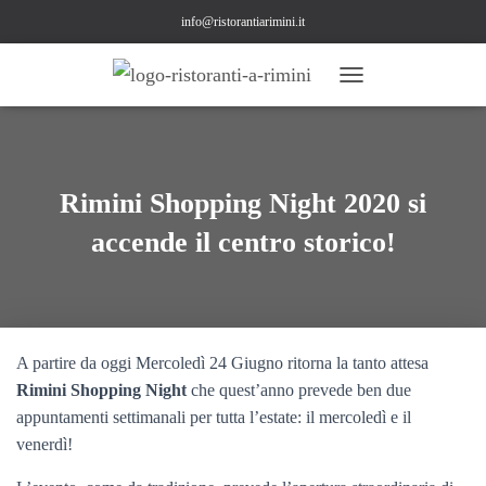
info@ristorantiarimini.it
N
A
V
I
G
A
Rimini Shopping Night 2020 si
Z
accende il centro storico!
I
O
N
E
T
O
G
A partire da oggi Mercoledì 24 Giugno ritorna la tanto attesa
G
Rimini Shopping Night
che quest’anno prevede ben due
L
appuntamenti settimanali per tutta l’estate: il mercoledì e il
E
venerdì!