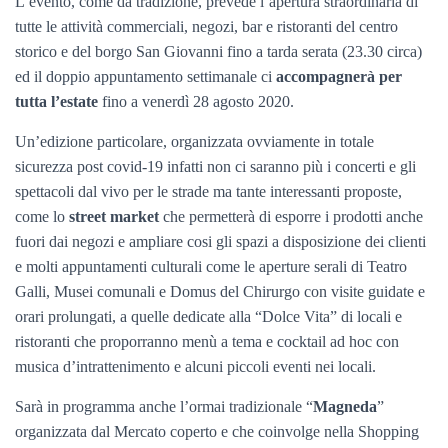
L’evento, come da tradizione, prevede l’apertura straordinaria di
tutte le attività commerciali, negozi, bar e ristoranti del centro
storico e del borgo San Giovanni fino a tarda serata (23.30 circa)
ed il doppio appuntamento settimanale ci
accompagnerà per
tutta l’estate
fino a venerdì 28 agosto 2020.
Un’edizione particolare, organizzata ovviamente in totale
sicurezza post covid-19 infatti non ci saranno più i concerti e gli
spettacoli dal vivo per le strade ma tante interessanti proposte,
come lo
street market
che permetterà di esporre i prodotti anche
fuori dai negozi e ampliare cosi gli spazi a disposizione dei clienti
e molti appuntamenti culturali come le aperture serali di Teatro
Galli, Musei comunali e Domus del Chirurgo con visite guidate e
orari prolungati, a quelle dedicate alla “Dolce Vita” di locali e
ristoranti che proporranno menù a tema e cocktail ad hoc con
musica d’intrattenimento e alcuni piccoli eventi nei locali.
Sarà in programma anche l’ormai tradizionale “
Magneda
”
organizzata dal Mercato coperto e che coinvolge nella Shopping